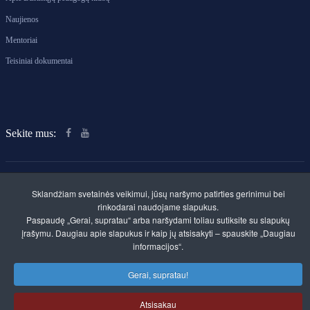
Naujienos
Mentoriai
Teisiniai dokumentai
Sekite mus:
Sklandžiam svetainės veikimui, jūsų naršymo patirties gerinimui bei
rinkodarai naudojame slapukus.
Paspaudę „Gerai, supratau“ arba naršydami toliau sutiksite su slapukų
Klaipėdos rajono švietimo centras. Savivaldybės
įrašymu. Daugiau apie slapukus ir kaip jų atsisakyti – spauskite „Daugiau
biudžetinė įstaiga
informacijos“.
Kvietinių g. 30, LT-96112 Gargždai
Įmonės kodas 300520961
A.s. LT357300010095156911
Gerai, supratau!
Duomenys kaupiami ir saugomi Juridinių asmenų
registre
Atsisakau