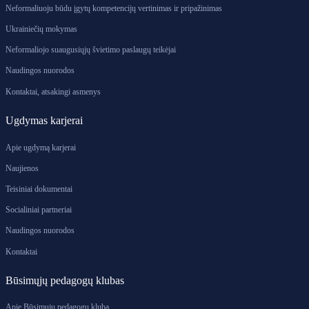
Neformaliuoju būdu įgytų kompetencijų vertinimas ir pripažinimas
Ukrainiečių mokymas
Neformaliojo suaugusiųjų švietimo paslaugų teikėjai
Naudingos nuorodos
Kontaktai, atsakingi asmenys
Ugdymas karjerai
Apie ugdymą karjerai
Naujienos
Teisiniai dokumentai
Socialiniai partneriai
Naudingos nuorodos
Kontaktai
Būsimųjų pedagogų klubas
Apie Būsimųjų pedagogų klubą