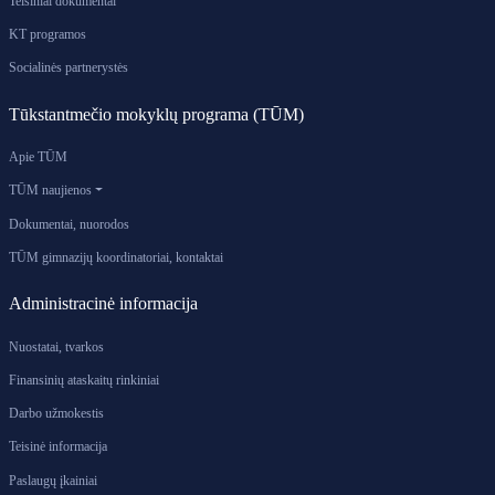
Teisiniai dokumentai
KT programos
Socialinės partnerystės
Tūkstantmečio mokyklų programa (TŪM)
Apie TŪM
TŪM naujienos
Dokumentai, nuorodos
TŪM gimnazijų koordinatoriai, kontaktai
Administracinė informacija
Nuostatai, tvarkos
Finansinių ataskaitų rinkiniai
Darbo užmokestis
Teisinė informacija
Paslaugų įkainiai