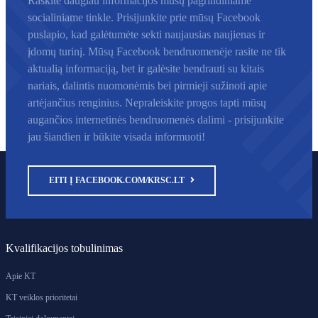
Raskite daugiau informacijos mūsų pagrindiniame
socialiniame tinkle. Prisijunkite prie mūsų Facebook
puslapio, kad galėtumėte sekti naujausias naujienas ir
įdomų turinį. Mūsų Facebook bendruomenėje rasite ne tik
aktualią informaciją, bet ir galėsite bendrauti su kitais
nariais, dalintis nuomonėmis bei pirmieji sužinoti apie
artėjančius renginius. Nepraleiskite progos tapti mūsų
augančios internetinės bendruomenės dalimi - prisijunkite
jau šiandien ir būkite visada informuoti!
EITI Į FACEBOOK.COM/KRSC.LT
Kvalifikacijos tobulinimas
Apie KT
KT veiklos prioritetai