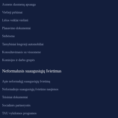
Asmens duomenų apsauga
Viešieji pirkimai
Lėšos veiklai viešinti
Planavimo dokumentai
Stebėsena
Tarnybiniai lengvieji automobiliai
Konsultavimasis su visuomene
Komisijos ir darbo grupės
Neformalusis suaugusiųjų švietimas
Apie neformalųjį suaugusiųjų švietimą
Neformaliojo suaugusiųjų švietimo naujienos
Teisiniai dokumentai
Socialinės partnerystės
TAU vykdomos programos