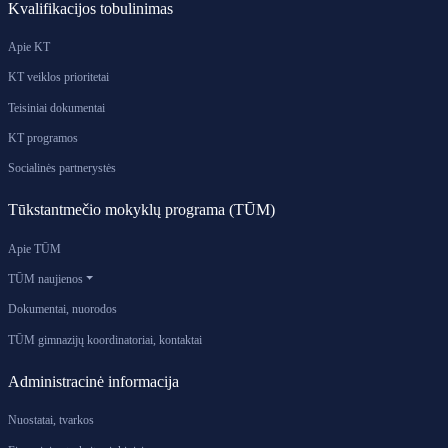
Kvalifikacijos tobulinimas
Apie KT
KT veiklos prioritetai
Teisiniai dokumentai
KT programos
Socialinės partnerystės
Tūkstantmečio mokyklų programa (TŪM)
Apie TŪM
TŪM naujienos
Dokumentai, nuorodos
TŪM gimnazijų koordinatoriai, kontaktai
Administracinė informacija
Nuostatai, tvarkos