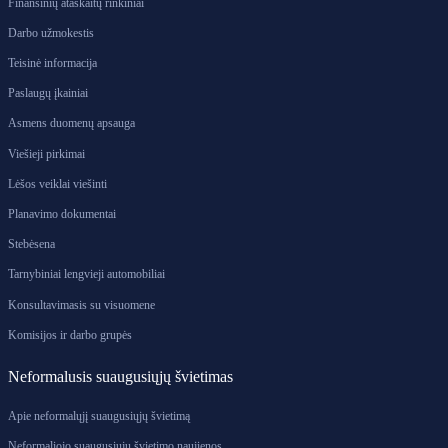
Finansinių ataskaitų rinkiniai
Darbo užmokestis
Teisinė informacija
Paslaugų įkainiai
Asmens duomenų apsauga
Viešieji pirkimai
Lėšos veiklai viešinti
Planavimo dokumentai
Stebėsena
Tarnybiniai lengvieji automobiliai
Konsultavimasis su visuomene
Komisijos ir darbo grupės
Neformalusis suaugusiųjų švietimas
Apie neformalųjį suaugusiųjų švietimą
Neformaliojo suaugusiųjų švietimo naujienos