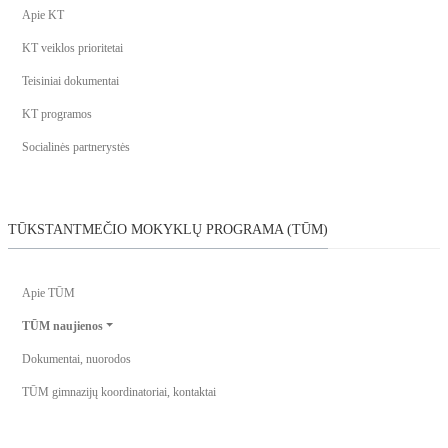
Apie KT
KT veiklos prioritetai
Teisiniai dokumentai
KT programos
Socialinės partnerystės
TŪKSTANTMEČIO MOKYKLŲ PROGRAMA (TŪM)
Apie TŪM
TŪM naujienos
Dokumentai, nuorodos
TŪM gimnazijų koordinatoriai, kontaktai