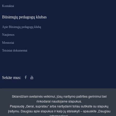
Kontaktai
Būsimųjų pedagogų klubas
Apie Būsimųjų pedagogų klubą
Naujienos
Mentoriai
Teisiniai dokumentai
Sekite mus:
Sklandžiam svetainės veikimui, jūsų naršymo patirties gerinimui bei
rinkodarai naudojame slapukus.
Paspaudę „Gerai, supratau“ arba naršydami toliau sutiksite su slapukų
Klaipėdos rajono švietimo centras. Savivaldybės
įrašymu. Daugiau apie slapukus ir kaip jų atsisakyti – spauskite „Daugiau
biudžetinė įstaiga
informacijos“.