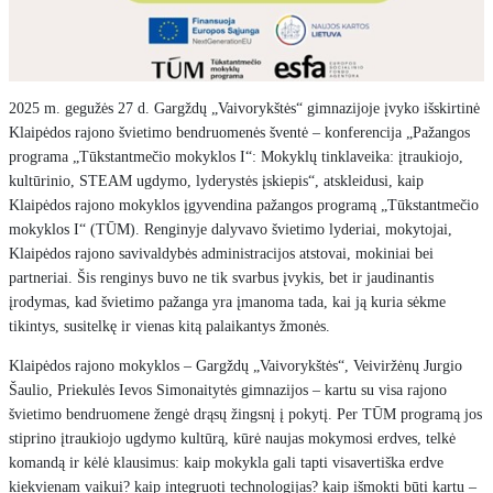
2025 m. gegužės 27 d. Gargždų „Vaivorykštės“ gimnazijoje įvyko išskirtinė
Klaipėdos rajono švietimo bendruomenės šventė – konferencija „Pažangos
programa „Tūkstantmečio mokyklos I“: Mokyklų tinklaveika: įtraukiojo,
kultūrinio, STEAM ugdymo, lyderystės įskiepis“, atskleidusi, kaip
Klaipėdos rajono mokyklos įgyvendina pažangos programą „Tūkstantmečio
mokyklos I“ (TŪM). Renginyje dalyvavo švietimo lyderiai, mokytojai,
Klaipėdos rajono savivaldybės administracijos atstovai, mokiniai bei
partneriai. Šis renginys buvo ne tik svarbus įvykis, bet ir jaudinantis
įrodymas, kad švietimo pažanga yra įmanoma tada, kai ją kuria sėkme
tikintys, susitelkę ir vienas kitą palaikantys žmonės.
Klaipėdos rajono mokyklos – Gargždų „Vaivorykštės“, Veiviržėnų Jurgio
Šaulio, Priekulės Ievos Simonaitytės gimnazijos – kartu su visa rajono
švietimo bendruomene žengė drąsų žingsnį į pokytį. Per TŪM programą jos
stiprino įtraukiojo ugdymo kultūrą, kūrė naujas mokymosi erdves, telkė
komandą ir kėlė klausimus: kaip mokykla gali tapti visavertiška erdve
kiekvienam vaikui? kaip integruoti technologijas? kaip išmokti būti kartu –