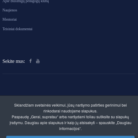
Apie Būsimųjų pedagogų klubą
Naujienos
Mentoriai
Teisiniai dokumentai
Sekite mus:
Klaipėdos rajono švietimo centras. Savivaldybės
Sklandžiam svetainės veikimui, jūsų naršymo patirties gerinimui bei
biudžetinė įstaiga
rinkodarai naudojame slapukus.
Kvietinių g. 30, LT-96112 Gargždai
Paspaudę „Gerai, supratau“ arba naršydami toliau sutiksite su slapukų
Įmonės kodas 300520961
įrašymu. Daugiau apie slapukus ir kaip jų atsisakyti – spauskite „Daugiau
A.s. LT357300010095156911
Duomenys kaupiami ir saugomi Juridinių asmenų
informacijos“.
registre