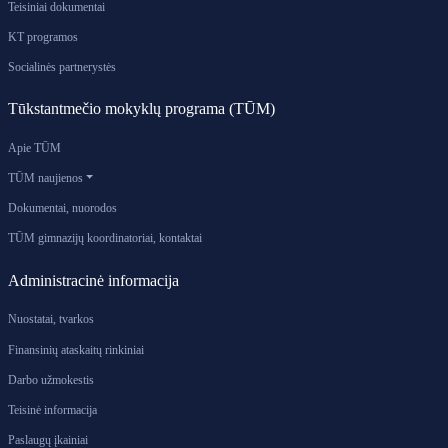
Teisiniai dokumentai
KT programos
Socialinės partnerystės
Tūkstantmečio mokyklų programa (TŪM)
Apie TŪM
TŪM naujienos
Dokumentai, nuorodos
TŪM gimnazijų koordinatoriai, kontaktai
Administracinė informacija
Nuostatai, tvarkos
Finansinių ataskaitų rinkiniai
Darbo užmokestis
Teisinė informacija
Paslaugų įkainiai