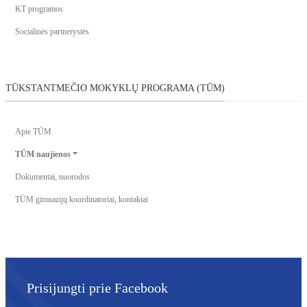
KT programos
Socialinės partnerystės
TŪKSTANTMEČIO MOKYKLŲ PROGRAMA (TŪM)
Apie TŪM
TŪM naujienos
Dokumentai, nuorodos
TŪM gimnazijų koordinatoriai, kontaktai
Prisijungti prie Facebook