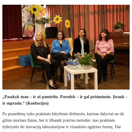
„Pasakyk man – ir aš pamiršiu. Parodyk – ir gal prisiminsiu. Įtrauk –
ir suprasiu.“ (Konfucijus)
Po pranešimų vyko praktinės kūrybinės dirbtuvės, kuriose dalyviai ne tik
gilino teorines žinias, bet ir išbandė įvairius metodus: nuo praktinės
lyderystės iki inovacijų laboratorijose ir vizualinio ugdymo formų. Dar