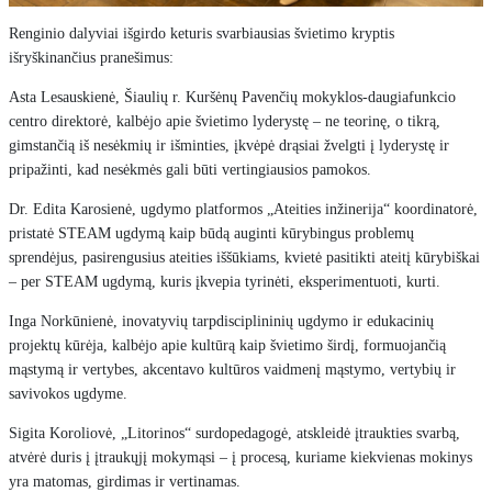
Renginio dalyviai išgirdo keturis svarbiausias švietimo kryptis
išryškinančius pranešimus:
Asta Lesauskienė, Šiaulių r. Kuršėnų Pavenčių mokyklos-daugiafunkcio
centro direktorė, kalbėjo apie švietimo lyderystę – ne teorinę, o tikrą,
gimstančią iš nesėkmių ir išminties, įkvėpė drąsiai žvelgti į lyderystę ir
pripažinti, kad nesėkmės gali būti vertingiausios pamokos.
Dr. Edita Karosienė, ugdymo platformos „Ateities inžinerija“ koordinatorė,
pristatė STEAM ugdymą kaip būdą auginti kūrybingus problemų
sprendėjus, pasirengusius ateities iššūkiams, kvietė pasitikti ateitį kūrybiškai
– per STEAM ugdymą, kuris įkvepia tyrinėti, eksperimentuoti, kurti.
Inga Norkūnienė, inovatyvių tarpdisciplininių ugdymo ir edukacinių
projektų kūrėja, kalbėjo apie kultūrą kaip švietimo širdį, formuojančią
mąstymą ir vertybes, akcentavo kultūros vaidmenį mąstymo, vertybių ir
savivokos ugdyme.
Sigita Koroliovė, „Litorinos“ surdopedagogė, atskleidė įtraukties svarbą,
atvėrė duris į įtraukųjį mokymąsi – į procesą, kuriame kiekvienas mokinys
yra matomas, girdimas ir vertinamas.