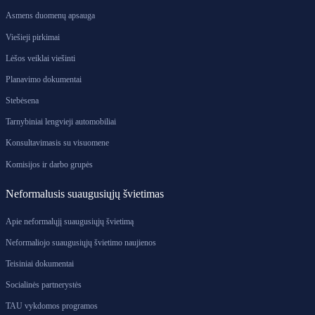
Asmens duomenų apsauga
Viešieji pirkimai
Lėšos veiklai viešinti
Planavimo dokumentai
Stebėsena
Tarnybiniai lengvieji automobiliai
Konsultavimasis su visuomene
Komisijos ir darbo grupės
Neformalusis suaugusiųjų švietimas
Apie neformalųjį suaugusiųjų švietimą
Neformaliojo suaugusiųjų švietimo naujienos
Teisiniai dokumentai
Socialinės partnerystės
TAU vykdomos programos