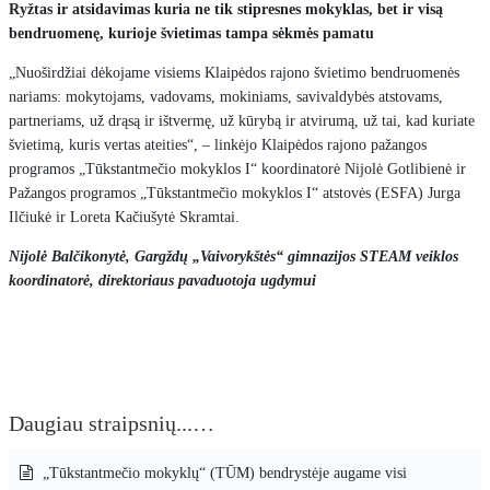
Ryžtas ir atsidavimas kuria ne tik stipresnes mokyklas, bet ir visą
bendruomenę, kurioje švietimas tampa sėkmės pamatu
„Nuoširdžiai dėkojame visiems Klaipėdos rajono švietimo bendruomenės
nariams: mokytojams, vadovams, mokiniams, savivaldybės atstovams,
partneriams, už drąsą ir ištvermę, už kūrybą ir atvirumą, už tai, kad kuriate
švietimą, kuris vertas ateities“, – linkėjo Klaipėdos rajono pažangos
programos „Tūkstantmečio mokyklos I“ koordinatorė Nijolė Gotlibienė ir
Pažangos programos „Tūkstantmečio mokyklos I“ atstovės (ESFA) Jurga
Ilčiukė ir Loreta Kačiušytė Skramtai.
Nijolė Balčikonytė, Gargždų „Vaivorykštės“ gimnazijos STEAM veiklos
koordinatorė, direktoriaus pavaduotoja ugdymui
Daugiau straipsnių...…
„Tūkstantmečio mokyklų“ (TŪM) bendrystėje augame visi