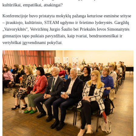
kultūriškai, empatiškai, atsakingai?
Konferencijoje buvo pristatyta mokyklų pažanga keturiose esminėse srityse
– įtraukiojo, kultūrinio, STEAM ugdymo ir švietimo lyderystės. Gargždų
„Vaivorykštės“, Veiviržėnų Jurgio Šaulio bei Priekulės Ievos Simonaitytės
gimnazijos tapo puikiais pavyzdžiais, kaip tvariai, bendruomeniškai ir
vertybiškai įgyvendinami pokyčiai.