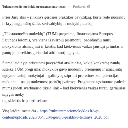
Tūkstantmečio mokyklų programos naujienos
Peržiūros: 65
Prieš Jūsų akis – rinkinys gerosios praktikos pavyzdžių, kurie rodo nuoseklų
ir kryptingą mūsų šalies savivaldybių ir mokyklų darbą.
„Tūkstantmečio mokyklų“ (TŪM) programa, finansuojama Europos
Sąjungos lėšomis, yra viena iš svarbių priemonių, padedančių mūsų
mokykloms atsinaujinti ir keistis, kad kiekvienas vaikas jaustųsi priimtas ir
gautų jo poreikius geriausiai atitinkantį ugdymą.
Šiame leidinyje pristatomi pavyzdžiai atskleidžia, kokią konkrečią naudą
suteikė TŪM programa: mokyklos gavo modernių priemonių ir atnaujintą
ugdymo turinį, mokytojai – galimybę stiprinti profesines kompetencijas,
mokiniai – naujų mokymosi patirčių įvairovę. Programos tęstinumas padeda
mums judėti svarbiausio tikslo link – kad kiekvienas vaikas turėtų geriausias
sąlygas moky
tis, skleistis ir patirti sėkmę.
Visą leidinį rasite čia -
https://tukstantmeciomokyklos.lt/wp-
content/uploads/2026/06/TUM-geruju-praktiku-leidinys_2026.pdf