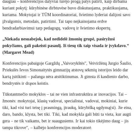
daugiau – konferencijos dalyviai turėjo progą patys patirti, kaip dirbama
kuriant pokytį: kūrybinėse dirbtuvėse buvo diskutuojama, praktikuojama,
kuriama. Mokytojai ir TŪM koordinatoriai, švietimo lyderiai dalijosi savo
įžvalgomis, metodais, patirtimi. Tai tapo neįkainojama erdve
bendradarbiavimui tarp pedagogų, vadovų ir švietimo ekspertų.
„Niekada nesuabejok, kad nedidelė žmonių grupė, pasiryžusi
pokyčiams, gali pakeisti pasaulį. Iš tiesų tik taip visada ir įvykdavo.“
(Margaret Mead)
Konferencijos pabaigoje Gargždų „Vaivorykštės“, Veiviržėnų Jurgio Šaulio,
Priekulės Ievos Simonaitytės gimnazijų atstovų sėkmių istorijos leido dar
kartą įsitikinti – pažanga nėra atsitiktinumas. Ji gimsta iš kasdienio darbo,
bendrystės ir drąsos keistis.
Tūkstantmečio mokyklos – tai ne vien infrastruktūra ar inovacijos. Tai –
žmonės: mokytojai, klasių vadovai, specialistai, vadovai, mokiniai, kurie
tiki, kad visi turi teisę į prasmingą, įtraukų, kūrybišką ugdymą(si). Jie eina,
daro, bando, klysta, bet tiki. Tiki, kad mokykla gali būti ta vieta, kur augti
gera – ne tik vaikams, bet ir suaugusiems. Ir kai tokio tikėjimo daug – jis
tampa tikrove“, – kalbėjo konferencijos moderatorė.