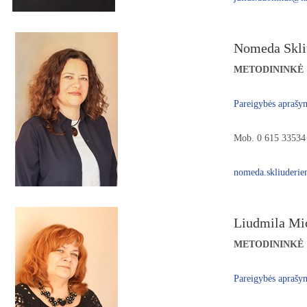
Nomeda Skli
METODININKĖ
Pareigybės aprašy
Mob. 0 615 33534
nomeda.skliuderie
Liudmila Mi
METODININKĖ
Pareigybės aprašy