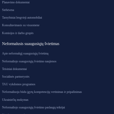
Planavimo dokumentai
Stebėsena
Tarnybiniai lengvieji automobiliai
Konsultavimasis su visuomene
Komisijos ir darbo grupės
Neformalusis suaugusiųjų švietimas
Apie neformalųjį suaugusiųjų švietimą
Neformaliojo suaugusiųjų švietimo naujienos
Teisiniai dokumentai
Socialinės partnerystės
TAU vykdomos programos
Neformaliuoju būdu įgytų kompetencijų vertinimas ir pripažinimas
Ukrainiečių mokymas
Neformaliojo suaugusiųjų švietimo paslaugų teikėjai