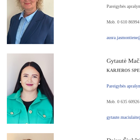
Pareigybės aprašy
Mob. 0 610 86994
ausra.jasmontiene@
Gytautė Mači
KARJEROS SPE
Pareigybės aprašy
Mob. 0 635 60926
gytaute.maciulaite