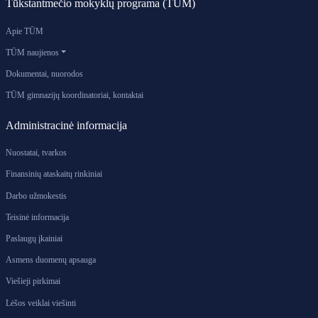
Tūkstantmečio mokyklų programa (TŪM)
Apie TŪM
TŪM naujienos
Dokumentai, nuorodos
TŪM gimnazijų koordinatoriai, kontaktai
Administracinė informacija
Nuostatai, tvarkos
Finansinių ataskaitų rinkiniai
Darbo užmokestis
Teisinė informacija
Paslaugų įkainiai
Asmens duomenų apsauga
Viešieji pirkimai
Lėšos veiklai viešinti