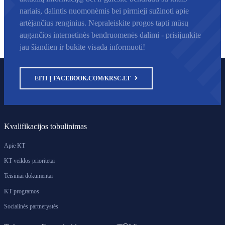
nariais, dalintis nuomonėmis bei pirmieji sužinoti apie
artėjančius renginius. Nepraleiskite progos tapti mūsų
augančios internetinės bendruomenės dalimi - prisijunkite
jau šiandien ir būkite visada informuoti!
EITI Į FACEBOOK.COM/KRSC.LT
Kvalifikacijos tobulinimas
Apie KT
KT veiklos prioritetai
Teisiniai dokumentai
KT programos
Socialinės partnerystės