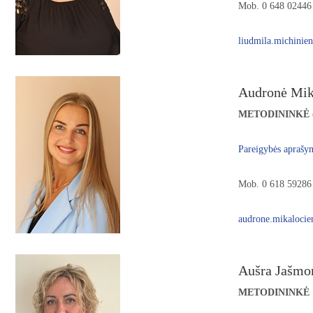
Mob. 0 648 02446
liudmila.michinie
Audronė Mik
METODININKĖ 
Pareigybės aprašy
Mob. 0 618 59286
audrone.mikalocie
Aušra Jašmo
METODININKĖ