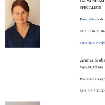
Daiva Šiukšt
SPECIALISTĖ
Pareigybės aprašy
Mob. 0 684 37004
daiva.siukstiene@k
Arūnas Srėba
VAIRUOTOJAS
Pareigybės aprašy
Mob. 0 615 33930