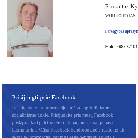
Rimantas Ky
VAIRUOTOJAS
Pareigybės aprašy
Mob. 0 685 87104
Prisijungti prie Facebook
Prisijungti prie Facebook
Raskite daugiau informacijos mūsų pagrindiniame
socialiniame tinkle. Prisijunkite prie mūsų Facebook
puslapio, kad galėtumėte sekti naujausias naujienas ir
įdomų turinį. Mūsų Facebook bendruomenėje rasite ne tik
aktualią informaciją, bet ir galėsite bendrauti su kitais