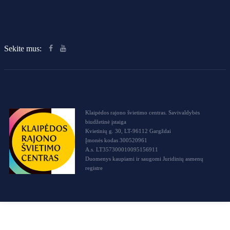
Sekite mus:
Klaipėdos rajono švietimo centras. Savivaldybės
biudžetinė įstaiga
Kvietinių g. 30, LT-96112 Gargždai
Įmonės kodas 300520961
A.s. LT357300010095156911
Duomenys kaupiami ir saugomi Juridinių asmenų
registre