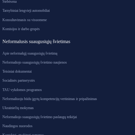
Stebėsena
Tarnybiniai lengvieji automobiliai
Konsultavimasis su visuomene
Komisijos ir darbo grupės
Neformalusis suaugusiųjų švietimas
Apie neformalųjį suaugusiųjų švietimą
Neformaliojo suaugusiųjų švietimo naujienos
Teisiniai dokumentai
Socialinės partnerystės
TAU vykdomos programos
Neformaliuoju būdu įgytų kompetencijų vertinimas ir pripažinimas
Ukrainiečių mokymas
Neformaliojo suaugusiųjų švietimo paslaugų teikėjai
Naudingos nuorodos