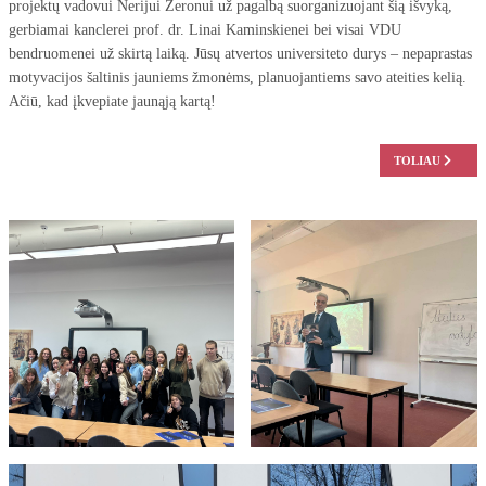
projektų vadovui Nerijui Žeronui už pagalbą suorganizuojant šią išvyką,
gerbiamai kanclerei prof. dr. Linai Kaminskienei bei visai VDU
bendruomenei už skirtą laiką. Jūsų atvertos universiteto durys – nepaprastas
motyvacijos šaltinis jauniems žmonėms, planuojantiems savo ateities kelią.
Ačiū, kad įkvepiate jaunąją kartą!
KITAS STRAIPS
TOLIAU