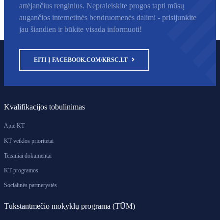
artėjančius renginius. Nepraleiskite progos tapti mūsų
augančios internetinės bendruomenės dalimi - prisijunkite
jau šiandien ir būkite visada informuoti!
EITI Į FACEBOOK.COM/KRSC.LT
Kvalifikacijos tobulinimas
Apie KT
KT veiklos prioritetai
Teisiniai dokumentai
KT programos
Socialinės partnerystės
Tūkstantmečio mokyklų programa (TŪM)