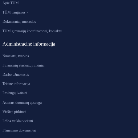
Apie TŪM
TŪM naujienos
Dokumentai, nuorodos
TŪM gimnazijų koordinatoriai, kontaktai
Administracinė informacija
Nuostatai, tvarkos
Finansinių ataskaitų rinkiniai
Darbo užmokestis
Teisinė informacija
Paslaugų įkainiai
Asmens duomenų apsauga
Viešieji pirkimai
Lėšos veiklai viešinti
Planavimo dokumentai