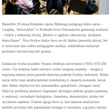
Balandžio 29 dieną Klaipėdos rajono Būsimųjų pedagogų klubo nariai –
Gargždų „Vaivorykštės“ ir Priekulės Ievos Simonaitytės gimnazijų mokiniai
– leidosi į edukacinę išvyką „Mokslo ir ugdymo laboratorija: įkvėpimo
diena Kaune“. Šios išvykos tikslas buvo ne tik išplėsti jaunuolių akiratį, bet
ir motyvuoti juos rinktis pedagogines studijas, atskleidžiant mokytojo
profesijos inovatyvumą bei prasmę.
Edukacinė išvyka prasidėjo Vytauto Didžiojo universiteto (VDU) STEAM
centre. Čia mokinių laukė intensyvi rytinė smegenų mankšta – smagią ir
neįprastą užduotį jiems paruošė dėstytoja praktikė Emilija Jankaitytė. Klubo
nariai dirbo kaip tarpdisciplininė mokslininkų ir ekspertų komanda, kuriai
teko iššūkis objektyviai bei matematiškai apskaičiuoti „žmogaus vertę“.
Dalyviai problemą analizavo lygindami skirtingas amžiaus grupes (jaunimą
ir senjorus), vertindami biologinius, cheminius, ekonominius, etinius bei
socialinius aspektus. Esminė sąlyga buvo ta, kad sukurtas skaičiavimo
modelis privalėjo būti pakankamai teisingas ir nuoseklus, jog patys kūrėjai