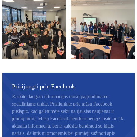
Prisijungti prie Facebook
Prisijungti prie Facebook
Raskite daugiau informacijos mūsų pagrindiniame
socialiniame tinkle. Prisijunkite prie mūsų Facebook
puslapio, kad galėtumėte sekti naujausias naujienas ir
įdomų turinį. Mūsų Facebook bendruomenėje rasite ne tik
aktualią informaciją, bet ir galėsite bendrauti su kitais
nariais, dalintis nuomonėmis bei pirmieji sužinoti apie