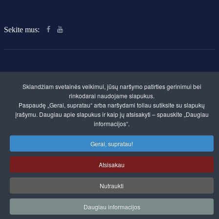
Sekite mus:
Sklandžiam svetainės veikimui, jūsų naršymo patirties gerinimui bei
Klaipėdos rajono švietimo centras. Savivaldybės
rinkodarai naudojame slapukus.
biudžetinė įstaiga
Paspaudę „Gerai, supratau“ arba naršydami toliau sutiksite su slapukų
Kvietinių g. 30, LT-96112 Gargždai
įrašymu. Daugiau apie slapukus ir kaip jų atsisakyti – spauskite „Daugiau
Įmonės kodas 300520961
informacijos“.
A.s. LT357300010095156911
Duomenys kaupiami ir saugomi Juridinių asmenų
Gerai, supratau!
registre
Atsisakau
Nutraukti
Daugiau informacijos