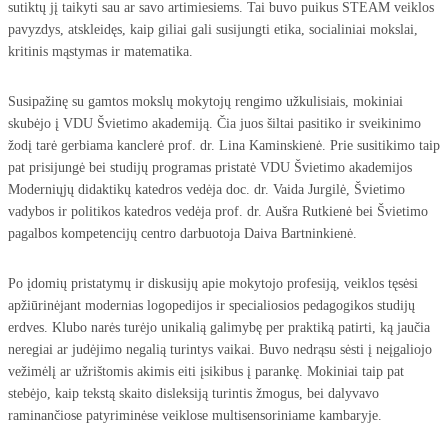
sutiktų jį taikyti sau ar savo artimiesiems. Tai buvo puikus STEAM veiklos
pavyzdys, atskleidęs, kaip giliai gali susijungti etika, socialiniai mokslai,
kritinis mąstymas ir matematika.
Susipažinę su gamtos mokslų mokytojų rengimo užkulisiais, mokiniai
skubėjo į VDU Švietimo akademiją. Čia juos šiltai pasitiko ir sveikinimo
žodį tarė gerbiama kanclerė prof. dr. Lina Kaminskienė. Prie susitikimo taip
pat prisijungė bei studijų programas pristatė VDU Švietimo akademijos
Moderniųjų didaktikų katedros vedėja doc. dr. Vaida Jurgilė, Švietimo
vadybos ir politikos katedros vedėja prof. dr. Aušra Rutkienė bei Švietimo
pagalbos kompetencijų centro darbuotoja Daiva Bartninkienė.
Po įdomių pristatymų ir diskusijų apie mokytojo profesiją, veiklos tęsėsi
apžiūrinėjant modernias logopedijos ir specialiosios pedagogikos studijų
erdves. Klubo narės turėjo unikalią galimybę per praktiką patirti, ką jaučia
neregiai ar judėjimo negalią turintys vaikai. Buvo nedrąsu sėsti į neįgaliojo
vežimėlį ar užrištomis akimis eiti įsikibus į parankę. Mokiniai taip pat
stebėjo, kaip tekstą skaito disleksiją turintis žmogus, bei dalyvavo
raminančiose patyriminėse veiklose multisensoriniame kambaryje.