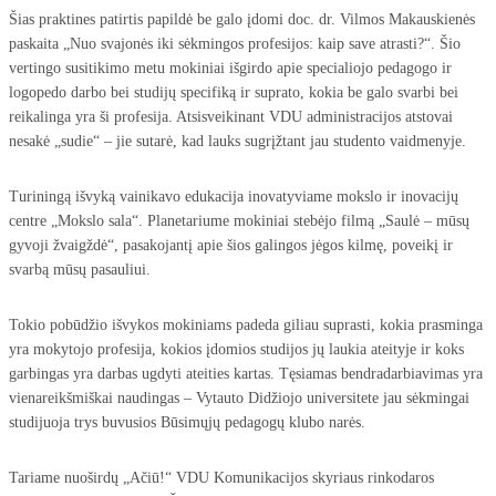
Šias praktines patirtis papildė be galo įdomi doc. dr. Vilmos Makauskienės
paskaita „Nuo svajonės iki sėkmingos profesijos: kaip save atrasti?“. Šio
vertingo susitikimo metu mokiniai išgirdo apie specialiojo pedagogo ir
logopedo darbo bei studijų specifiką ir suprato, kokia be galo svarbi bei
reikalinga yra ši profesija. Atsisveikinant VDU administracijos atstovai
nesakė „sudie“ – jie sutarė, kad lauks sugrįžtant jau studento vaidmenyje.
Turiningą išvyką vainikavo edukacija inovatyviame mokslo ir inovacijų
centre „Mokslo sala“. Planetariume mokiniai stebėjo filmą „Saulė – mūsų
gyvoji žvaigždė“, pasakojantį apie šios galingos jėgos kilmę, poveikį ir
svarbą mūsų pasauliui.
Tokio pobūdžio išvykos mokiniams padeda giliau suprasti, kokia prasminga
yra mokytojo profesija, kokios įdomios studijos jų laukia ateityje ir koks
garbingas yra darbas ugdyti ateities kartas. Tęsiamas bendradarbiavimas yra
vienareikšmiškai naudingas – Vytauto Didžiojo universitete jau sėkmingai
studijuoja trys buvusios Būsimųjų pedagogų klubo narės.
Tariame nuoširdų „Ačiū!“ VDU Komunikacijos skyriaus rinkodaros