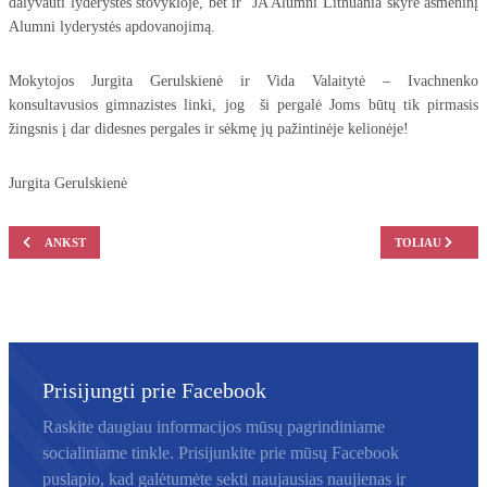
dalyvauti lyderystės stovykloje, bet ir JA Alumni Lithuania skyrė asmeninį
Alumni lyderystės apdovanojimą.
Mokytojos Jurgita Gerulskienė ir Vida Valaitytė – Ivachnenko
konsultavusios gimnazistes linki, jog ši pergalė Joms būtų tik pirmasis
žingsnis į dar didesnes pergales ir sėkmę jų pažintinėje kelionėje!
Jurgita Gerulskienė
ANKSTESNIS STRAIPSNIS: PAMOKA-SUSITIKIMAS – VERTINGA PATIRTIS
KITAS STRAIP
ANKST
TOLIAU
Prisijungti prie Facebook
Prisijungti prie Facebook
Raskite daugiau informacijos mūsų pagrindiniame
socialiniame tinkle. Prisijunkite prie mūsų Facebook
puslapio, kad galėtumėte sekti naujausias naujienas ir