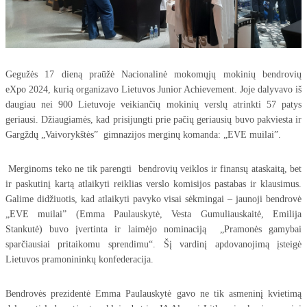
Gegužės 17 dieną praūžė Nacionalinė mokomųjų mokinių bendrovių
eXpo 2024, kurią organizavo Lietuvos Junior Achievement. Joje dalyvavo iš
daugiau nei 900 Lietuvoje veikiančių mokinių verslų atrinkti 57 patys
geriausi. Džiaugiamės, kad prisijungti prie pačių geriausių buvo pakviesta ir
Gargždų „Vaivorykštės” gimnazijos merginų komanda: „EVE muilai”.
Merginoms teko ne tik parengti bendrovių veiklos ir finansų ataskaitą, bet
ir paskutinį kartą atlaikyti reiklias verslo komisijos pastabas ir klausimus.
Galime didžiuotis, kad atlaikyti pavyko visai sėkmingai – jaunoji bendrovė
„EVE muilai” (Emma Paulauskytė, Vesta Gumuliauskaitė, Emilija
Stankutė) buvo įvertinta ir laimėjo nominaciją „Pramonės gamybai
sparčiausiai pritaikomu sprendimu“. Šį vardinį apdovanojimą įsteigė
Lietuvos pramonininkų konfederacija.
Bendrovės prezidentė Emma Paulauskytė gavo ne tik asmeninį kvietimą