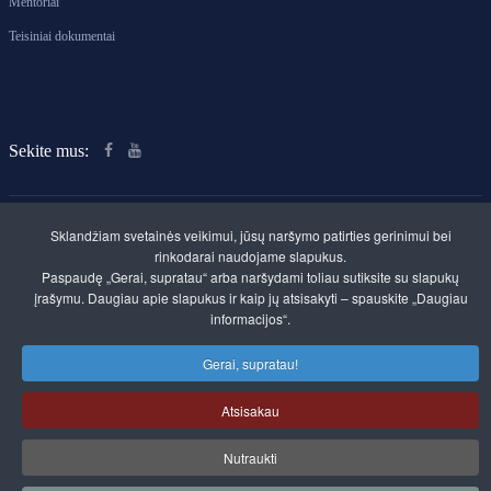
Mentoriai
Teisiniai dokumentai
Sekite mus:
Sklandžiam svetainės veikimui, jūsų naršymo patirties gerinimui bei
rinkodarai naudojame slapukus.
Paspaudę „Gerai, supratau“ arba naršydami toliau sutiksite su slapukų
Klaipėdos rajono švietimo centras. Savivaldybės
įrašymu. Daugiau apie slapukus ir kaip jų atsisakyti – spauskite „Daugiau
biudžetinė įstaiga
informacijos“.
Kvietinių g. 30, LT-96112 Gargždai
Įmonės kodas 300520961
Gerai, supratau!
A.s. LT357300010095156911
Duomenys kaupiami ir saugomi Juridinių asmenų
registre
Atsisakau
Nutraukti