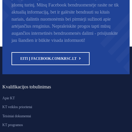
įdomų turinį. Mūsų Facebook bendruomenėje rasite ne tik
aktualią informaciją, bet ir galėsite bendrauti su kitais
nariais, dalintis nuomonėmis bei pirmieji sužinoti apie
artėjančius renginius. Nepraleiskite progos tapti mūsų
augančios internetinės bendruomenės dalimi - prisijunkite
jau šiandien ir būkite visada informuoti!
EITI Į FACEBOOK.COM/KRSC.LT
Kvalifikacijos tobulinimas
Apie KT
KT veiklos prioritetai
Teisiniai dokumentai
KT programos