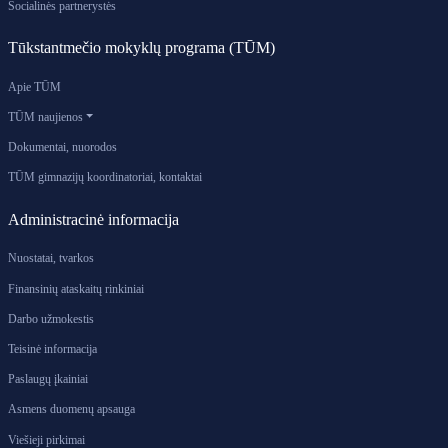
Socialinės partnerystės
Tūkstantmečio mokyklų programa (TŪM)
Apie TŪM
TŪM naujienos
Dokumentai, nuorodos
TŪM gimnazijų koordinatoriai, kontaktai
Administracinė informacija
Nuostatai, tvarkos
Finansinių ataskaitų rinkiniai
Darbo užmokestis
Teisinė informacija
Paslaugų įkainiai
Asmens duomenų apsauga
Viešieji pirkimai