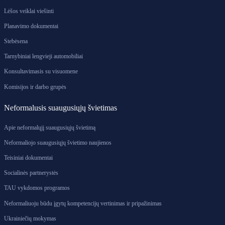
Lėšos veiklai viešinti
Planavimo dokumentai
Stebėsena
Tarnybiniai lengvieji automobiliai
Konsultavimasis su visuomene
Komisijos ir darbo grupės
Neformalusis suaugusiųjų švietimas
Apie neformalųjį suaugusiųjų švietimą
Neformaliojo suaugusiųjų švietimo naujienos
Teisiniai dokumentai
Socialinės partnerystės
TAU vykdomos programos
Neformaliuoju būdu įgytų kompetencijų vertinimas ir pripažinimas
Ukrainiečių mokymas